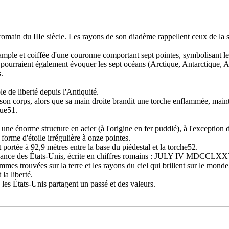
 romain du IIIe siècle. Les rayons de son diadème rappellent ceux de la s
e ample et coiffée d'une couronne comportant sept pointes, symbolisan
pourraient également évoquer les sept océans (Arctique, Antarctique, At
.
e de liberté depuis l'Antiquité.
 son corps, alors que sa main droite brandit une torche enflammée, mainte
que51.
une énorme structure en acier (à l'origine en fer puddlé), à l'exception d
forme d'étoile irrégulière à onze pointes.
t portée à 92,9 mètres entre la base du piédestal et la torche52.
pendance des États-Unis, écrite en chiffres romains : JULY IV MDCCLXX
mmes trouvées sur la terre et les rayons du ciel qui brillent sur le mond
la liberté.
le les États-Unis partagent un passé et des valeurs.